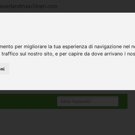
asserlandmaschinen.com
HOME
MACCHINE
RAPPRESENTANZE
mento per migliorare la tua esperienza di navigazione nel n
 traffico sul nostro sito, e per capire da dove arrivano i nost
oni