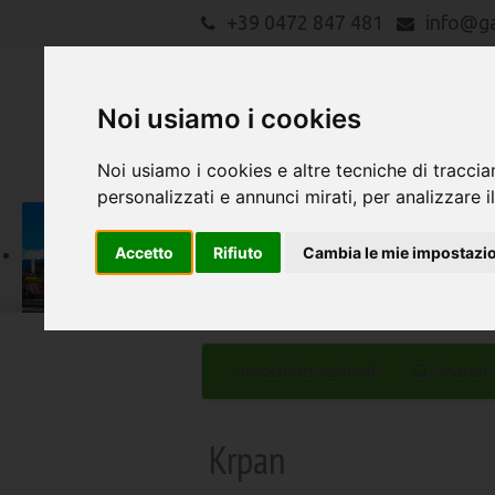
+39 0472 847 481
info@g
Noi usiamo i cookies
Noi usiamo i cookies e altre tecniche di traccia
personalizzati e annunci mirati, per analizzare il
Accetto
Rifiuto
Cambia le mie impostazi
macchine agricole
Search
Krpan