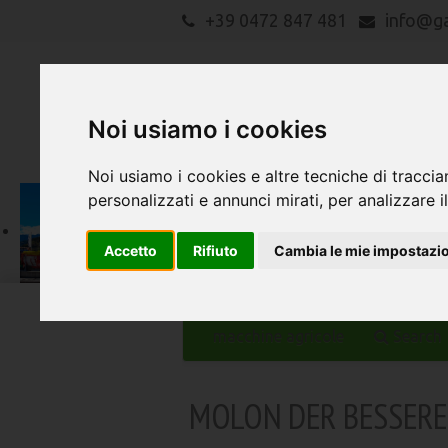
+39 0472 847 481
info@g
Noi usiamo i cookies
Noi usiamo i cookies e altre tecniche di traccia
personalizzati e annunci mirati, per analizzare il
Accetto
Rifiuto
Cambia le mie impostazi
macchine agricole
Search
MOLON DER BESSER