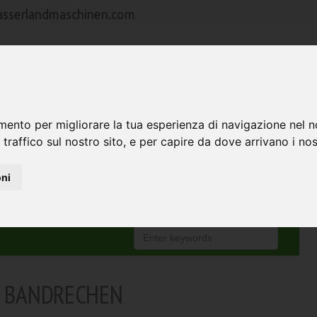
asserlandmaschinen.com
HOME
MACCHINE
RAPPRESENTANZE
mento per migliorare la tua esperienza di navigazione nel n
 traffico sul nostro sito, e per capire da dove arrivano i nost
oni
E BANDRECHEN