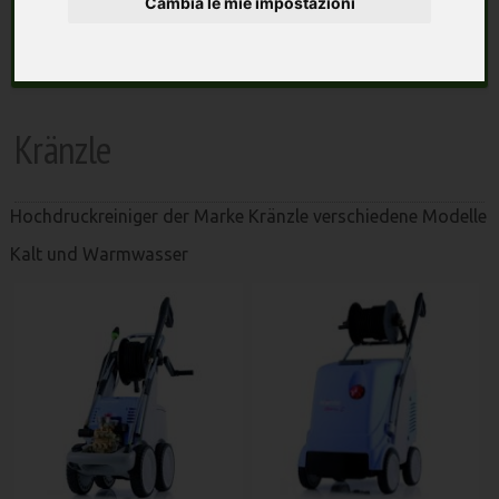
Cambia le mie impostazioni
macchine agricole
Search
Kränzle
Hochdruckreiniger der Marke Kränzle verschiedene Modelle
Kalt und Warmwasser