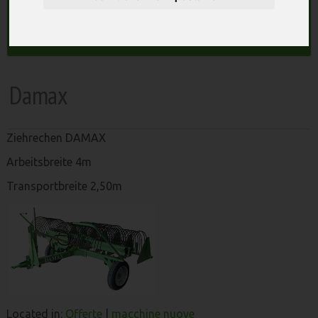
macchine agricole
Search
Damax
Ziehrechen DAMAX
Arbeitsbreite 4m
Transportbreite 2,50m
Located in:
Offerte
|
macchine nuove