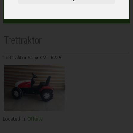
macchine agricole
Search
Trettraktor
Trettraktor Steyr CVT 6225
Located in:
Offerte