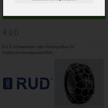
macchine agricole
Search
R U D
R U D Schneeketten aller Reifengrößen für
Traktor,Komunalgeräte,PKW....