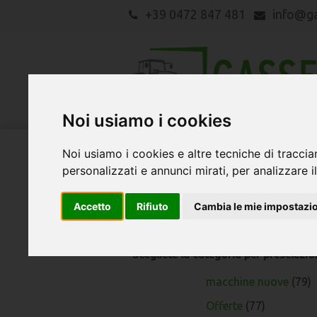
+39 0472 847 481
info@g
Noi usiamo i cookies
Noi usiamo i cookies e altre tecniche di traccia
macchine agricole
Search
personalizzati e annunci mirati, per analizzare il
macchine agricole
Accetto
Rifiuto
Cambia le mie impostazi
Quì trovate le nostre macchine agric
Scegliete la categoria per preselezio
macchine nuove
(79)
Offerte
(77)