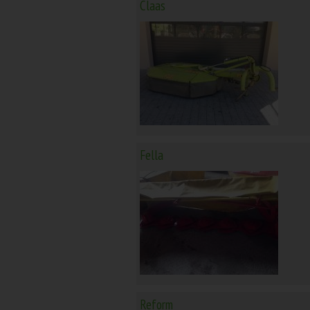
Claas
Fella
Reform