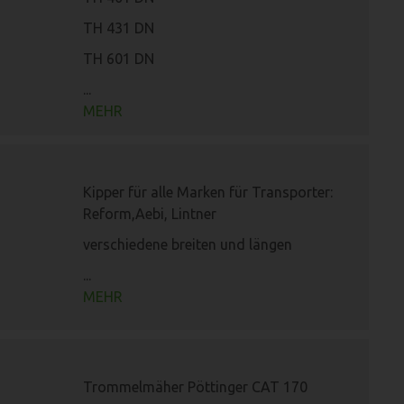
TH 431 DN
TH 601 DN
...
MEHR
Kipper für alle Marken für Transporter:
Reform,Aebi, Lintner
verschiedene breiten und längen
...
MEHR
Trommelmäher Pöttinger CAT 170