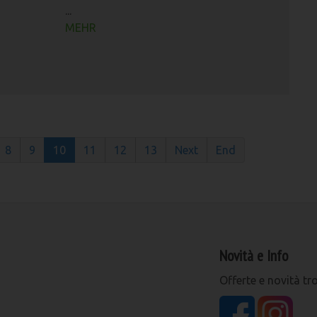
...
MEHR
8
9
10
11
12
13
Next
End
Novità e Info
Offerte e novità tr