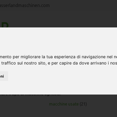
asserlandmaschinen.com
HOME
MACCHINE
RAPPRESENTANZE
mento per migliorare la tua esperienza di navigazione nel n
 traffico sul nostro sito, e per capire da dove arrivano i nost
oni
ole in vendità.
nare il tipo di macchina agricola:
macchine usate
(21)