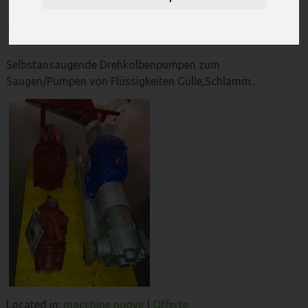
Jurop
Selbstansaugende Drehkolbenpumpen zum
Saugen/Pumpen von Flüssigkeiten Gülle,Schlamm...
Located in:
macchine nuove
|
Offerte