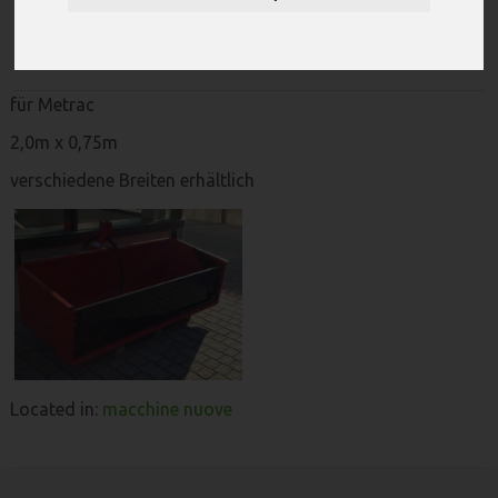
GA
für Metrac
2,0m x 0,75m
verschiedene Breiten erhältlich
Located in:
macchine nuove