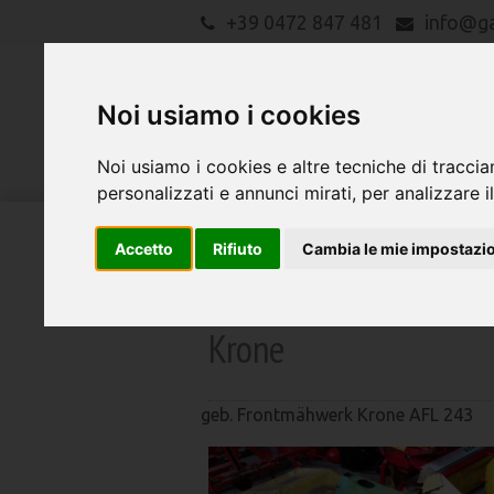
+39 0472 847 481
info@g
Noi usiamo i cookies
Noi usiamo i cookies e altre tecniche di traccia
personalizzati e annunci mirati, per analizzare il
Accetto
Rifiuto
Cambia le mie impostazi
macchine agricole
Search
Krone
geb. Frontmähwerk Krone AFL 243