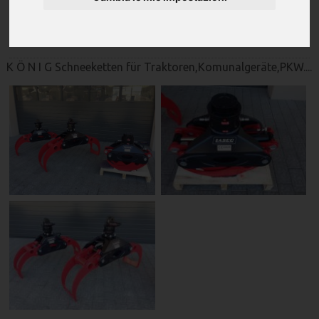
König
K Ö N I G Schneeketten für Traktoren,Komunalgeräte,PKW....