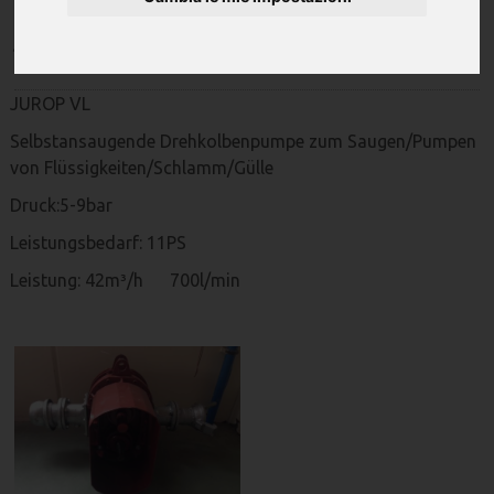
Jurop
JUROP VL
Selbstansaugende Drehkolbenpumpe zum Saugen/Pumpen
von Flüssigkeiten/Schlamm/Gülle
Druck:5-9bar
Leistungsbedarf: 11PS
Leistung: 42m³/h 700l/min