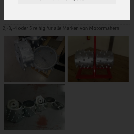
Stacherwalzen
2,-3,-4 oder 5 reihig für alle Marken von Motormähern