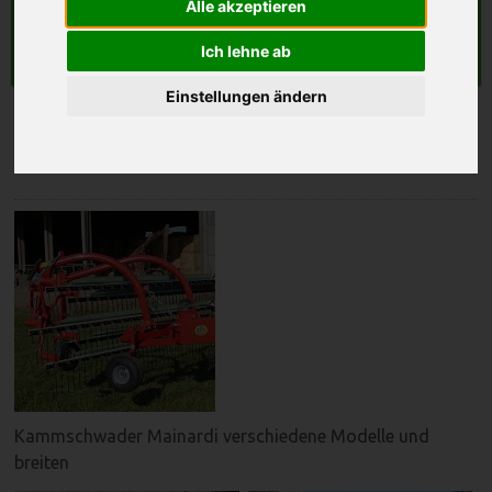
Alle akzeptieren
LANDMASCHINEN
Ich lehne ab
Suche
Einstellungen ändern
Mainardi
Kammschwader Mainardi verschiedene Modelle und
breiten