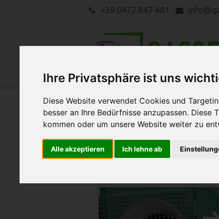
+39 0472 847 481
info@g
Ihre Privatsphäre ist uns wicht
Diese Website verwendet Cookies und Targeting
besser an Ihre Bedürfnisse anzupassen. Diese
LANDMASCHINEN
Suche
kommen oder um unsere Website weiter zu ent
Neue Maschinen
Alle akzeptieren
Ich lehne ab
Einstellun
Unsere neuen Maschinen im Überblic
Zumstein