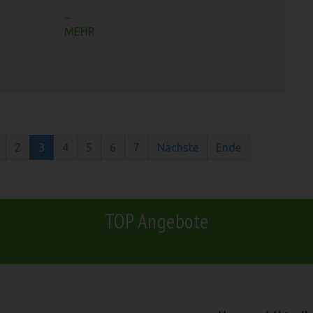
...
MEHR
2
3
4
5
6
7
Nächste
Ende
TOP Angebote