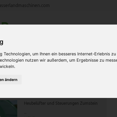
asserlandmaschinen.com
MASCHINEN
VERTRETUNGEN
SERVICE
U
ig
 Technologien, um Ihnen ein besseres Internet-Erlebnis zu
 Technologien nutzen wir außerdem, um Ergebnisse zu mess
wickeln.
gen ändern
k:
Heubelüfter und Steuerungen Zumstein
...