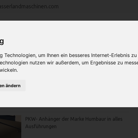
asserlandmaschinen.com
ig
MASCHINEN
VERTRETUNGEN
SERVICE
U
 Technologien, um Ihnen ein besseres Internet-Erlebnis zu
 Technologien nutzen wir außerdem, um Ergebnisse zu mess
wickeln.
gen ändern
PKW- Anhänger der Marke Humbaur in alles
Ausführungen