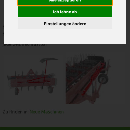
Molon
Ich lehne ab
Einstellungen ändern
hydr. Klappschild für Molon Bandrechen zum
hydraulischem schwenken und ausfahren
jederzeit nachrüstbar
Zu finden in:
Neue Maschinen