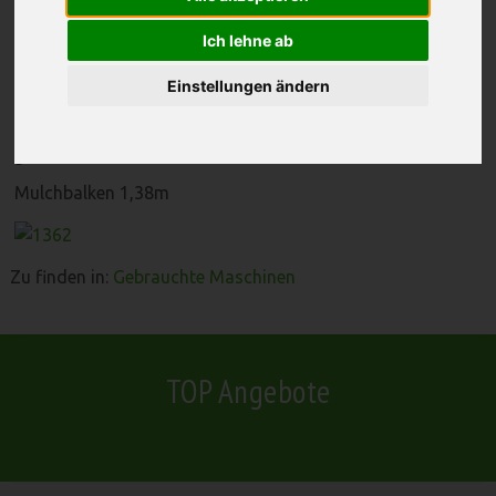
Bertoloini
Ich lehne ab
Einstellungen ändern
geb. Mähmaschine Bertolini 136
Mulchbalken 1,38m
Zu finden in:
Gebrauchte Maschinen
TOP Angebote