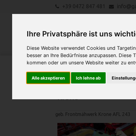
+39 0472 847 481
info@g
Ihre Privatsphäre ist uns wicht
Diese Website verwendet Cookies und Targeting
besser an Ihre Bedürfnisse anzupassen. Diese
kommen oder um unsere Website weiter zu ent
LANDMASCHINEN
Suche
Alle akzeptieren
Ich lehne ab
Einstellun
Krone
geb. Frontmähwerk Krone AFL 243