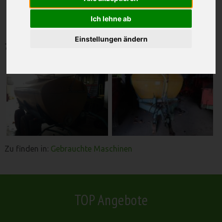
Zunhammer
Ich lehne ab
Einstellungen ändern
7.000l Tandemachse
Zu finden in:
Gebrauchte Maschinen
TOP Angebote