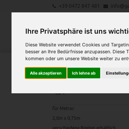
+39 0472 847 481
info@g
Ihre Privatsphäre ist uns wicht
Diese Website verwendet Cookies und Targeting
besser an Ihre Bedürfnisse anzupassen. Diese
kommen oder um unsere Website weiter zu ent
LANDMASCHINEN
Suche
Alle akzeptieren
Ich lehne ab
Einstellun
GA
für Metrac
2,0m x 0,75m
verschiedene Breiten erhältlich