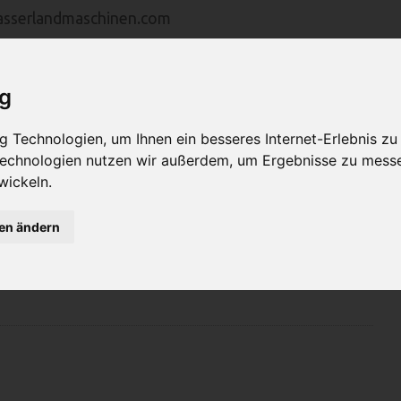
asserlandmaschinen.com
ig
MASCHINEN
VERTRETUNGEN
SERVICE
U
 Technologien, um Ihnen ein besseres Internet-Erlebnis zu
 Technologien nutzen wir außerdem, um Ergebnisse zu mess
wickeln.
gen ändern