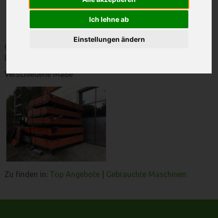
Kipperkiste
Ich lehne ab
Einstellungen ändern
geb. Dreiseitenkipper für Tarsnporter Reform Muli, Aebi,
Lindner,Caron
Verschiedene Maße
Zu finden in:
Top Angebote
|
Gebrauchte Maschinen