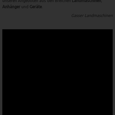
unseren Angeboten aus den Breichen
Landmaschinen
,
Anhänger
und
Geräte
.
Gasser Landmaschinen